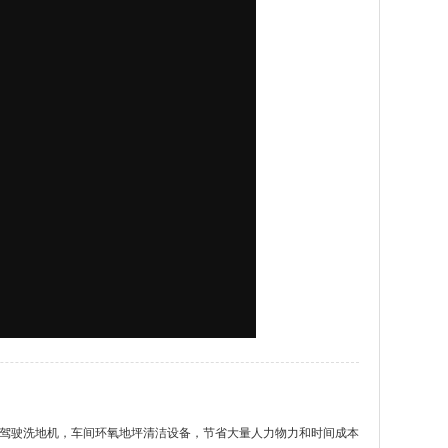
a 22 B驾驶洗地机，车间环氧地坪清洁设备，节省大量人力物力和时间成本