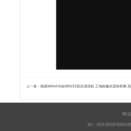
上一条：
南昌MAHA马哈M50/15高压清洗机 工地机械水泥块剥离 
网
Tel：029-89287690/18