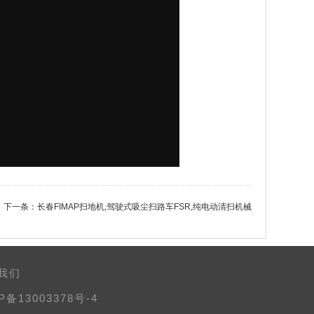
下一条：
长春FIMAP扫地机,驾驶式吸尘扫路车FSR,纯电动清扫机械
我们
P备13003378号-4