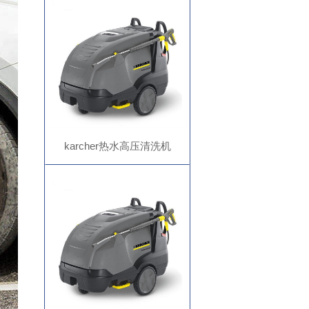
房消毒灭菌
karcher热水高压清洗机
HDS13/20-4S,卡赫高温高压水
枪,畜牧业冲洗设备